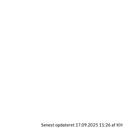
Lise Kjærgaard
Afdelingsleder
22 25 62 86
ungli@herning.dk
Senest opdateret 17.09.2025 11:26 af KH