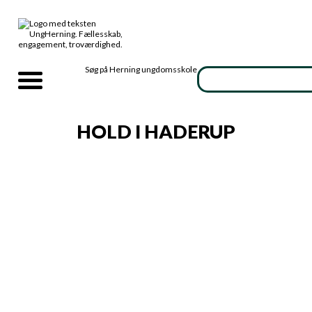
Søg på Herning ungdomsskole
HOLD I HADERUP
Haderup Create and celebrate
Haderup Kun for piger Efterår 2026
Tidsrum
Ti. 16:00-18:00
Tidsrum
To. 16:00-18:30
Start
08.09.2026
Start
27.08.2026
Åbent for tilmelding
Åbent for tilmelding