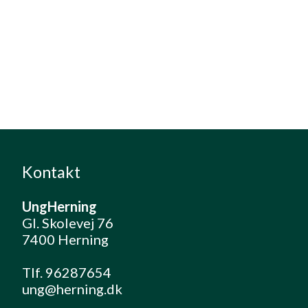
Kontakt
UngHerning
Gl. Skolevej 76
7400 Herning
Tlf. 96287654
ung@herning.dk